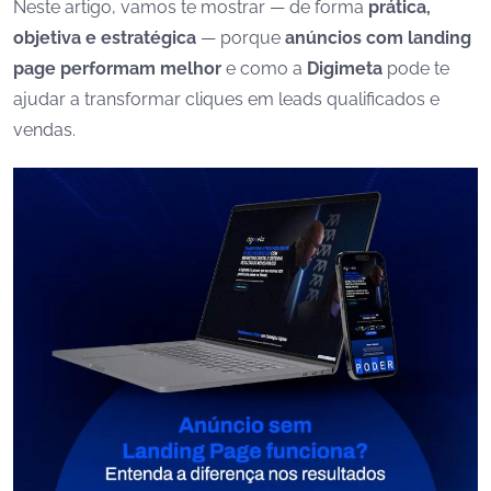
Neste artigo, vamos te mostrar — de forma
prática,
objetiva e estratégica
— porque
anúncios com landing
page performam melhor
e como a
Digimeta
pode te
ajudar a transformar cliques em leads qualificados e
vendas.