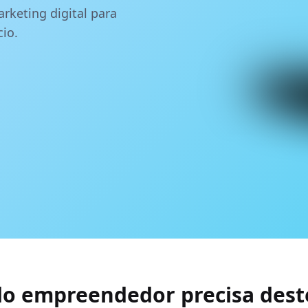
rketing digital para
io.
do empreendedor precisa deste