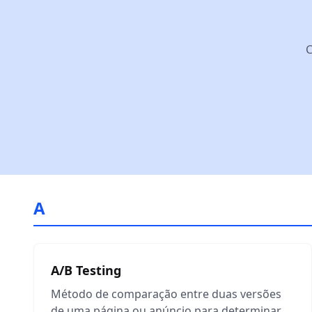
C
A
A/B Testing
Método de comparação entre duas versões
de uma página ou anúncio para determinar