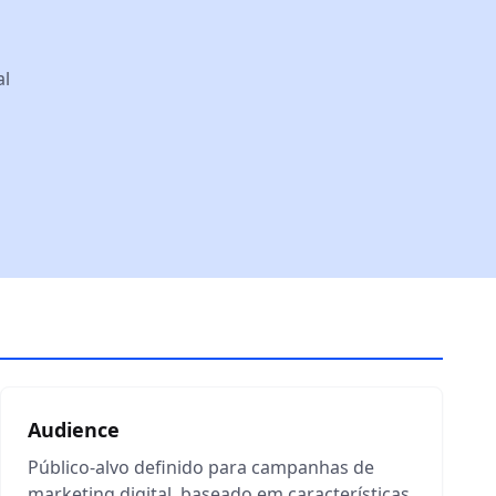
al
Audience
Público-alvo definido para campanhas de
marketing digital, baseado em características