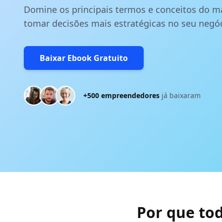
Domine os principais termos e conceitos do ma
tomar decisões mais estratégicas no seu negóc
Baixar Ebook Gratuito
+500 empreendedores
já baixaram
Por que to