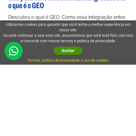
o que é o GEO
Descubra o que é GEO. Como essa integração entre
Utilizamos cookies para garantir que você tenha a melhor experiência em
SEO para IA está revolucionando o Inbound
nosso site.
Marketing. SEO IA
Se você continuar a usar este site, assumiremos que você está feliz com isso
e concorda com nossos termos e politica de privacidade.
Aceitar
Termos, politica de privacidade e uso de cookies
15 99804-2880
A Digimeta
Resultados