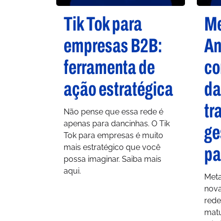
Tik Tok para
M
empresas B2B:
An
ferramenta de
co
ação estratégica
da
tr
Não pense que essa rede é
apenas para dancinhas. O Tik
ge
Tok para empresas é muito
mais estratégico que você
pa
possa imaginar. Saiba mais
aqui.
Met
nov
rede
matu