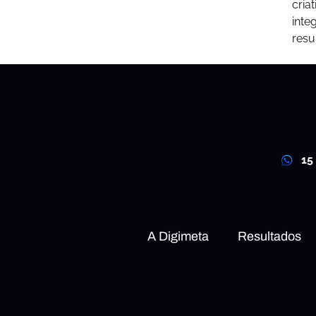
cria
inte
resu
15
A Digimeta
Resultados