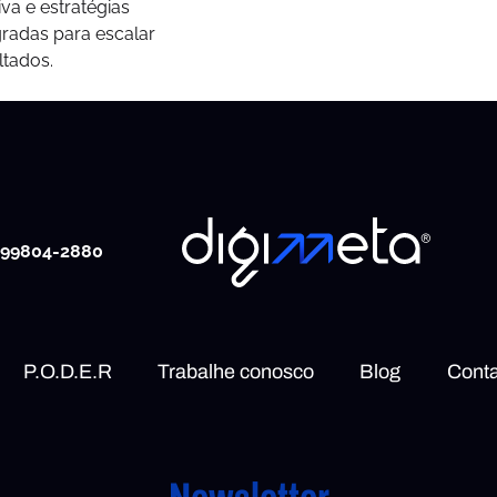
tiva e estratégias
gradas para escalar
ltados.
 99804-2880
P.O.D.E.R
Trabalhe conosco
Blog
Conta