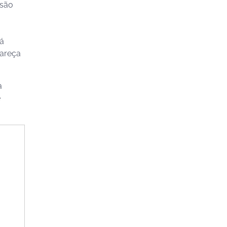
 são
dá
pareça
a
ê