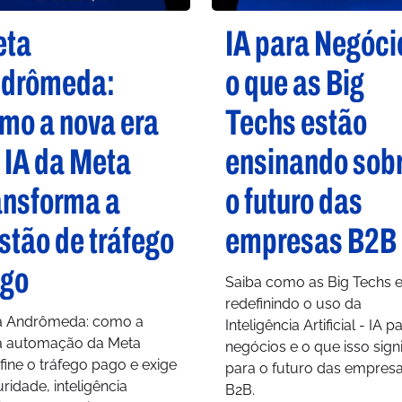
eta
IA para Negóci
drômeda:
o que as Big
mo a nova era
Techs estão
 IA da Meta
ensinando sob
ansforma a
o futuro das
stão de tráfego
empresas B2B
go
Saiba como as Big Techs 
redefinindo o uso da
a Andrômeda: como a
Inteligência Artificial - IA p
a automação da Meta
negócios e o que isso signi
fine o tráfego pago e exige
para o futuro das empres
ridade, inteligência
B2B.