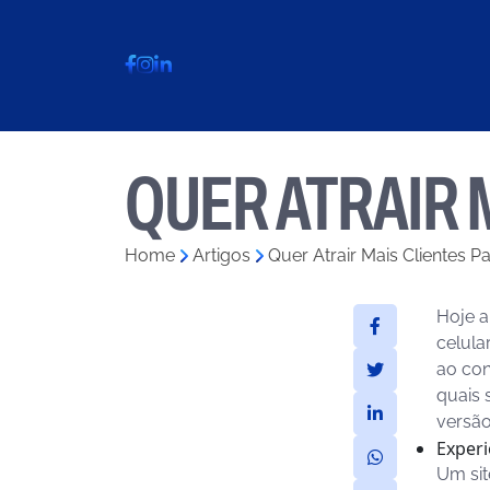
QUER ATRAIR M
Home
»
Artigos
»
Quer Atrair Mais Clientes P
Hoje a
celula
ao con
quais 
versã
Experi
Um sit