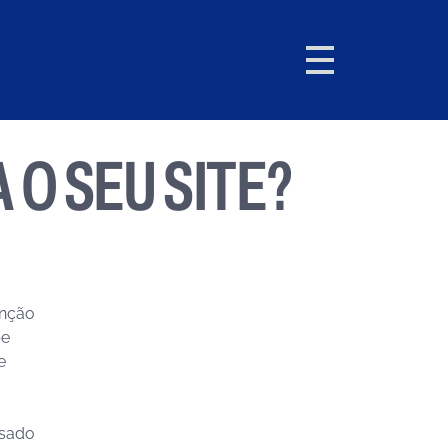
 O SEU SITE?
enção
be
e
usado