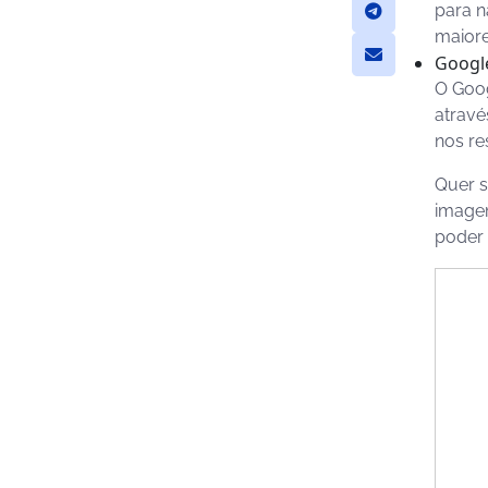
para n
maiore
Google
O Goog
atravé
nos re
Quer s
imagem
poder 