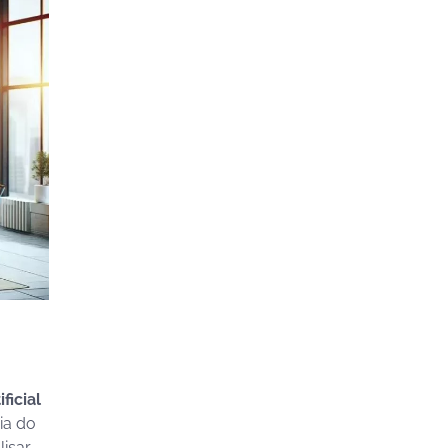
ficial
ia do
lisar