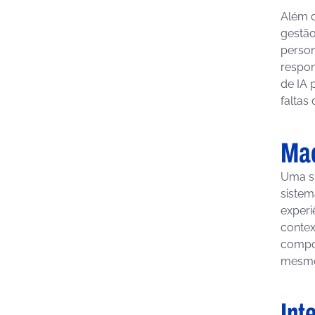
Além d
gestão
person
respon
de IA 
faltas
Mac
Uma s
sistem
experi
contex
compor
mesmo 
Int