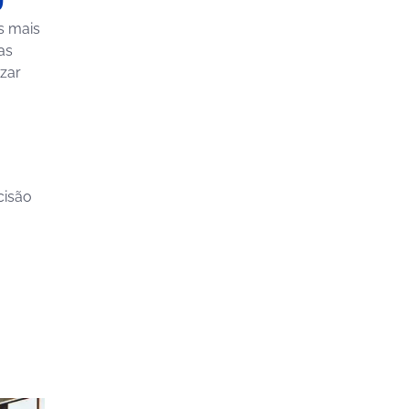
s mais
as
zar
cisão