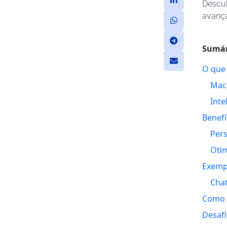
Descub
avança
Sumár
O que 
Mac
Inte
Benefí
Pers
Oti
Exemp
Chat
Como I
Desaf