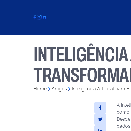
INTELIGÊNCIA
TRANSFORMAN
Home
»
Artigos
»
Inteligência Artificial pa
A inte
como o
Desde 
dados,