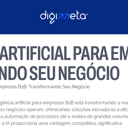
 ARTIFICIAL PARA E
DO SEU NEGÓCIO
ra Empresas B2B: Transformando Seu Negócio
ligência artificial para empresas B2B está transformando a ma
s negócios operam, oferecendo soluções inovadoras e efici
a automação de processos até a análise de grandes volum
 a IA proporciona uma vantagem competitiva significativa.