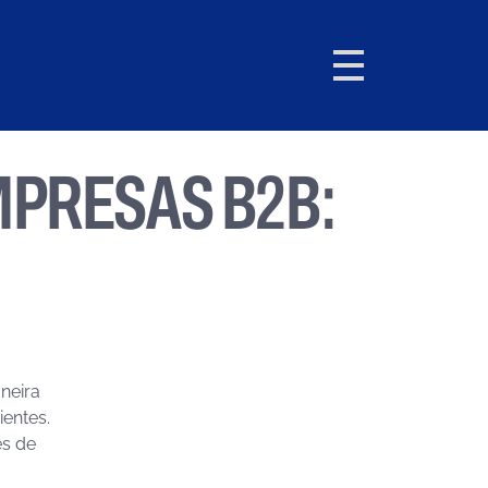
MPRESAS B2B:
neira
entes.
es de