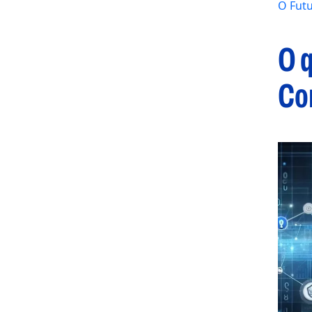
O Futu
O q
Co