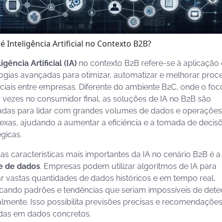
é Inteligência Artificial no Contexto B2B?
igência Artificial (IA)
no contexto B2B refere-se à aplicação
ogias avançadas para otimizar, automatizar e melhorar proc
iais entre empresas. Diferente do ambiente B2C, onde o foc
 vezes no consumidor final, as soluções de IA no B2B são
adas para lidar com grandes volumes de dados e operações
xas, ajudando a aumentar a eficiência e a tomada de decis
égicas.
s características mais importantes da IA no cenário B2B é a
e de dados
. Empresas podem utilizar algoritmos de IA para
ar vastas quantidades de dados históricos e em tempo real,
ficando padrões e tendências que seriam impossíveis de dete
mente. Isso possibilita previsões precisas e recomendaçõe
das em dados concretos.