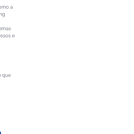
como a
ing
temas
essos e
e que
o