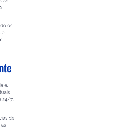
s
ndo os
 e
ém
nte
a e,
tuais
e 24/7,
cias de
 as