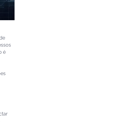
 de
essos
o é
ões
ctar
s