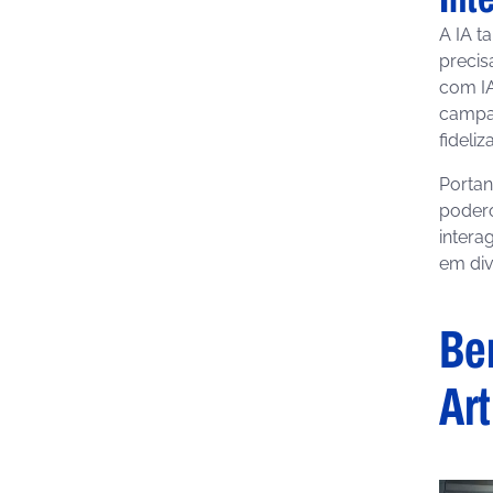
A IA 
precis
com IA
campa
fideliz
Portan
poder
intera
em div
Ben
Art