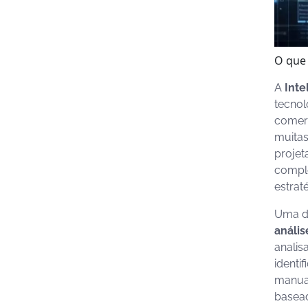
O que 
A
Intel
tecnol
comerc
muitas
projet
comple
estrat
Uma da
anális
analis
identi
manual
basea