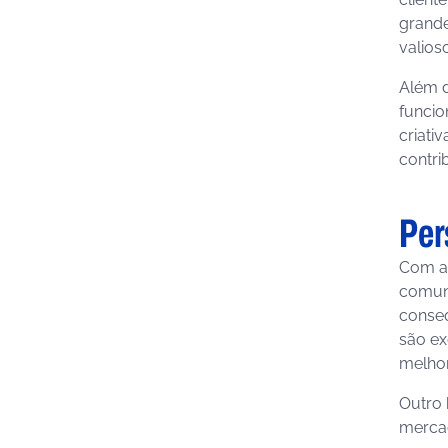
grande
valios
Além d
funcio
criati
contri
Per
Com a 
comuni
conseq
são ex
melhor
Outro 
mercad