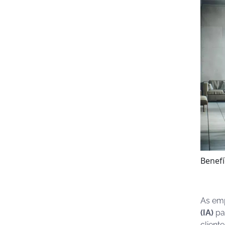
Benefí
As em
(IA)
par
client