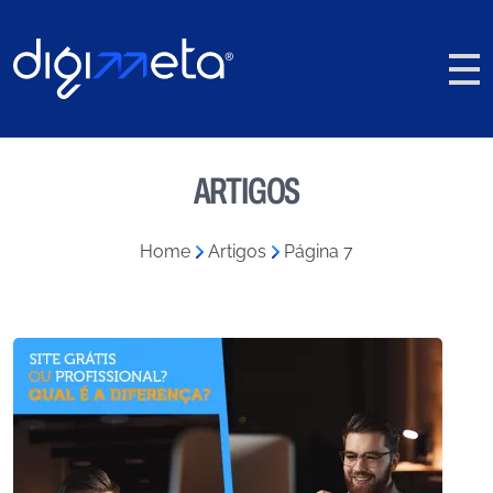
ARTIGOS
Home
»
Artigos
»
Página 7