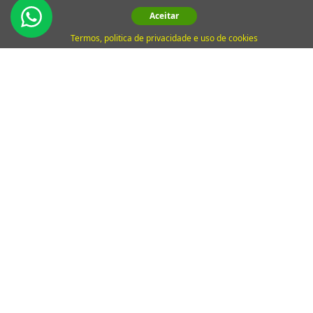
Aceitar
Explore as últimas tendências e dicas exclusivas em
Termos, politica de privacidade e uso de cookies
marketing digital diretamente no seu email.
Não perca a oportunidade de se destacar no mundo
digital!
Assinar Newsletter
Copyright © 2026 Digimeta - Agência de